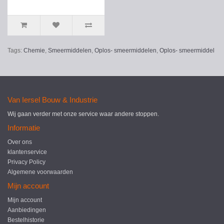
Tags:
Chemie
,
Smeermiddelen
,
Oplos- smeermiddelen
,
Oplos- smeermiddel
Van Iersel Bouw & Industrie
Wij gaan verder met onze service waar andere stoppen.
Informatie
Over ons
klantenservice
Privacy Policy
Algemene voorwaarden
Mijn account
Mijn account
Aanbiedingen
Bestelhistorie