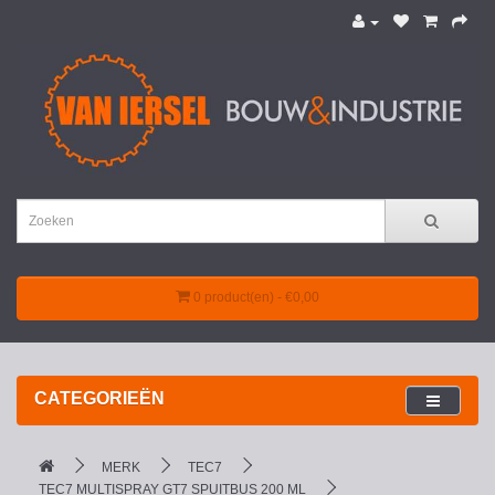
0 product(en) - €0,00
CATEGORIEËN
MERK
TEC7
TEC7 MULTISPRAY GT7 SPUITBUS 200 ML