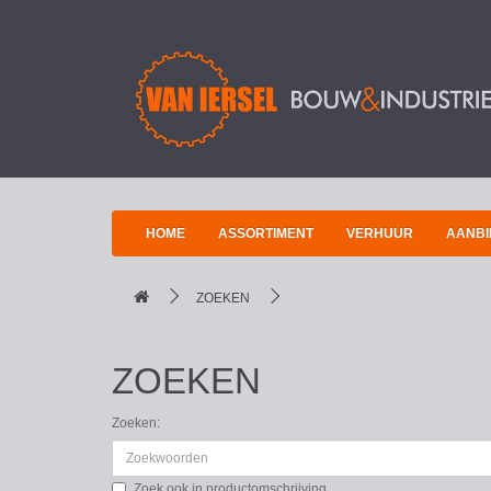
HOME
ASSORTIMENT
VERHUUR
AANBI
ZOEKEN
ZOEKEN
Zoeken:
Zoek ook in productomschrijving