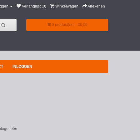
oggen
Verlanglijst (0)
Winkelwagen
Afrekenen
0 product(en) - €0,00
CT
INLOGGEN
ategorieën